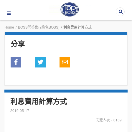
Home
/
BOSS問答集(+綠色BOSS)
/
利息費用計算方式
分享
利息費用計算方式
2019-05-17
閱覽人次：6159