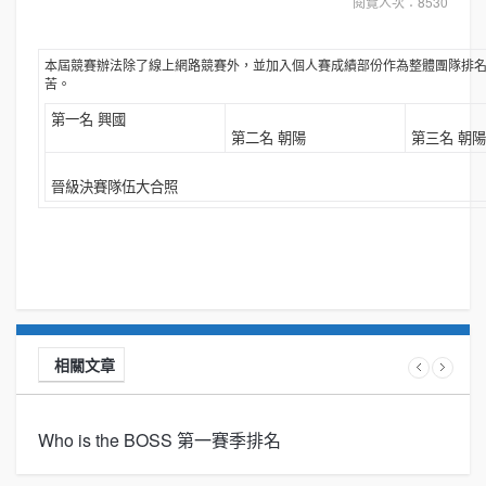
閱覽人次：8530
本屆競賽辦法除了線上網路競賽外，並加入個人賽成績部份作為整體團隊排
苦。
第一名 興國
第二名 朝陽
第三名 朝陽
晉級決賽隊伍大合照
相關文章
Who is the BOSS 第一賽季排名