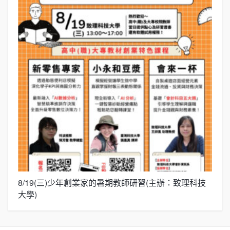
8/19(三)少年創業家的暑期教師研習(主辦：致理科技
展
大學)
圓