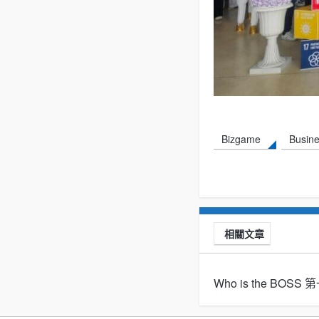
Bizgame
Busin
相關文章
Who is the BOS