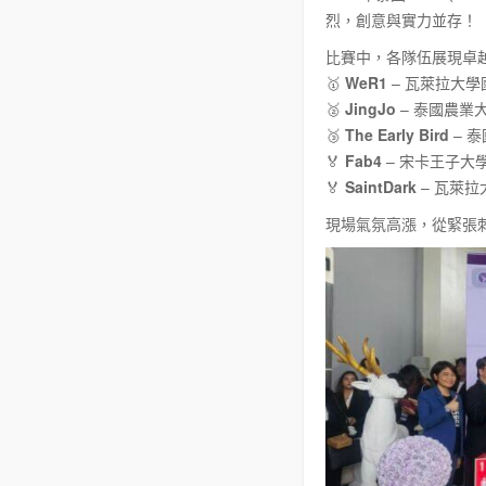
烈，創意與實力並存！
比賽中，各隊伍展現卓
🥇
WeR1
– 瓦萊拉大學國際學院
🥈
JingJo
– 泰國農業大學（
🥉
The Early Bird
– 泰國
🏅
Fab4
– 宋卡王子大學合艾校
🏅
SaintDark
– 瓦萊拉大學
現場氣氛高漲，從緊張