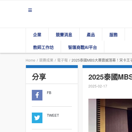
企業
競賽消息
產品
服務
教師工作坊
智匯商戰AI平台
Home
/
競賽成果
/
電子報
/
2025泰國MBS大賽震撼落幕！宋卡王
分享
2025泰國
2025-02-17
FB
TWEET