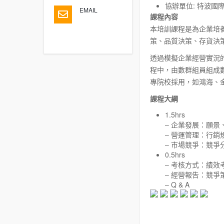
協辦單位: 特波
EMAIL
課程內容
本培訓課程是為企業培
策、品質決策、存貨決
透過模擬企業經營實況
程中，由數群組員組成
專院校採用，如鴻海、
課程大綱
1.5hrs
– 企業發展：願
– 營運管理：行
– 市場競爭：競爭
0.5hrs
– 考核方式：績
– 經營報告：競爭
– Q & A