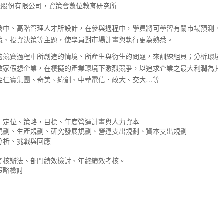
國際股份有限公司，資策會數位教育研究所
養中、高階管理人才所設計，在參與過程中，學員將可學習有關市場預測
策、投資決策等主題，使學員對市場計畫與執行更為熟悉。
的競賽過程中所創造的情境、所產生與衍生的問題，來訓練組員；分析環
數家假想企業，在模擬的產業環境下激烈競爭，以追求企業之最大利潤為其
金仁寶集團、奇美、緯創、中華電信、政大、交大…等
景、定位、策略，目標、年度營運計畫與人力資本
銷規劃、生產規劃、研究發展規劃、營運支出規劃、資本支出規劃
分析、挑戰與回應
效考核辦法、部門績效檢討、年終績效考核。
策略檢討