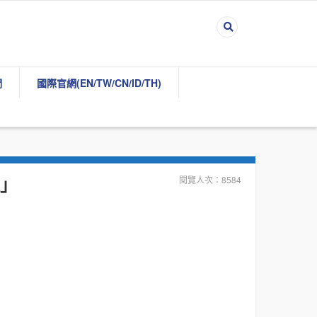
們
國際官網(EN/TW/CN/ID/TH)
擬」
閱覽人次：8584