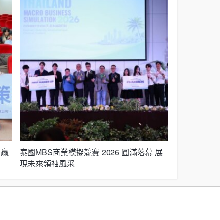
銷贏
泰國MBS商業模擬競賽 2026 圓滿落幕 展
Who’s th
現未來領袖風采