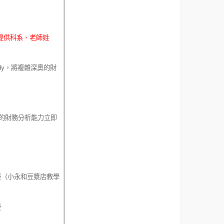
提供科系、老師姓
dy
，將複雜深奧的財
的財務分析能力立即
擬（小永和豆漿店教學
）
授