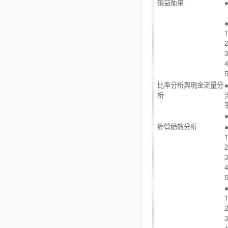
損益衡量
1
2
3
4
5
比率分析與現金流量分
析
經營績效分析
1
2
3
4
5
1
2
3