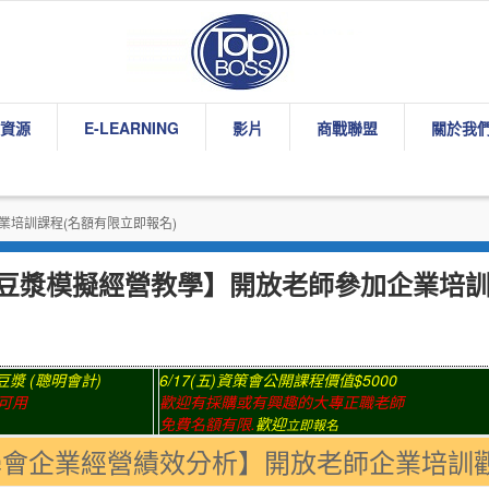
資源
E-LEARNING
影片
商戰聯盟
關於我
業培訓課程(名額有限立即報名)
永和豆漿模擬經營教學】開放老師參加企業培訓
豆漿
(
聰明會計
)
6/17(
五
)
資策會公開課程價值
$5000
可用
歡迎有採購或有興趣的大專正職老師
免費名額有限
.
歡迎
立即報名
學會企業經營績效分析】開放老師企業培訓