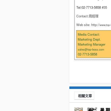
Tel:02-7713-5858
#35
Contact:
周經理
Web site: http://
www.top
Media Contact:
Marketing Dept.
Marketing Manager
sales@top-boss.com
02-7713-5858
相關文章