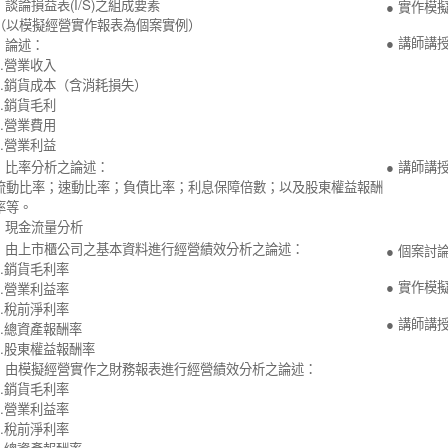
●
談論損益表
(I/S)
之組成要素
●
實作模
（以模擬經營實作報表為個案實例）
●
講師講
●
論述：
.
營業收入
.
銷貨成本（含消耗損失）
.
銷貨毛利
.
營業費用
.
營業利益
●
比率分析之論述：
●
講師講
流動比率；速動比率；負債比率；利息保障倍數；以及股東權益報酬
率等。
●
現金流量分析
●
由上市櫃公司之基本資料進行經營績效分析之論述：
●
個案討
.
銷貨毛利率
●
實作模
.
營業利益率
.
稅前淨利率
●
講師講
.
總資產報酬率
.
股東權益報酬率
●
由模擬經營實作之財務報表進行經營績效分析之論述：
.
銷貨毛利率
.
營業利益率
.
稅前淨利率