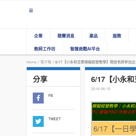
企業
競賽消息
產品
服務
教師工作坊
智匯商戰AI平台
Home
/
電子報
/
6/17【小永和豆漿模擬經營教學】開放老師參加企
分享
6/17【小
2016-06-15
FB
模擬經營教學：小永和
PC/
筆電
/PAD/
手機立即
TWEET
6/17
【一日