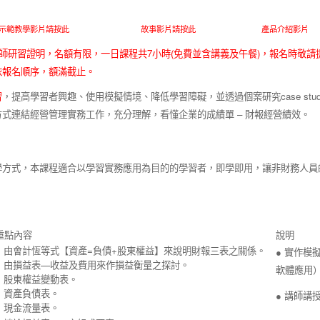
示範教學影片請按此
故事影片請按此
產品介紹影片
師研習證明，名額有限，一日課程共
7
小時
(
免費並含講義及午餐
)
，報名時敬請
依報名順序，額滿截止。
習
，提高學習者興趣、使用模擬情境、降低學習障礙，並透過個案研究
case stu
方式連結經營管理實務工作，充分理解，看懂企業的成績單
–
財報經營績效。
學方式，本課程適合以學習實務應用為目的的學習者，即學即用，讓非財務人員
重點內容
說明
●
由會計恆等式【資產
=
負債
+
股東權益】來說明財報三表之關係。
●
實作模
●
由損益表
—
收益及費用來作損益衡量之探討。
軟體應用
●
股東權益變動表。
●
資產負債表。
●
講師講
●
現金流量表。