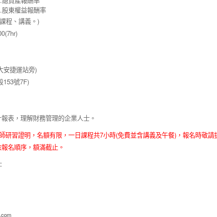
.
總資產報酬率
.
股東權益報酬率
課程、講義。
)
00(7hr)
大安捷運站旁
)
段
153
號
7F)
計報表，理解財務管理的企業人士。
師研習證明，名額有限，一日課程共
7
小時
(
免費並含講義及午餐
)
，報名時敬請
依報名順序，額滿截止。
洽
:
s.com