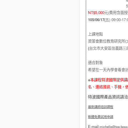
4
5
NT$5,000
元
(
費用含面授
105/06/17(
五
) 09:00-17:
上課地點
資策會
數位教育研究所
(
(
台北市大安區信義路三
適合對象
希望在一天內學會看會
※
本課程特波國際提供講
名、連絡資訊、手機，
特波國際產品資訊請
最新講師培訓課程
軟體免費試用申請
E-mail:
michelle@top-bos