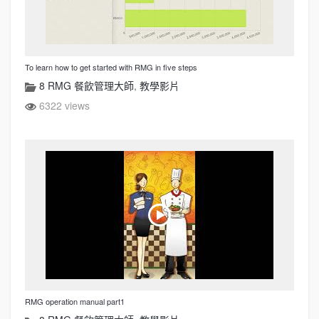
To learn how to get started with RMG in five steps
8 RMG 餐飲管理大師
,
教學影片
6322 views
RMG operation manual part1