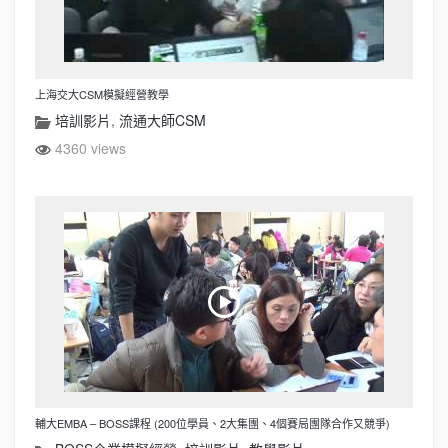
上海交大CSM模擬經營教學
培訓影片
,
流通大師CSM
4360 views
輔大EMBA – BOSS課程 (200位學員、2大集團、4個賽局團隊合作又競爭)