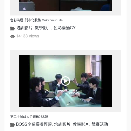
色彩溝通_門市化妝術 Color Your Life
培訓影片
,
教學影片
,
色彩溝通CYL
14133 views
第二十屆政大企管BOSS營
BOSS企業模擬經營
,
培訓影片
,
教學影片
,
競賽活動