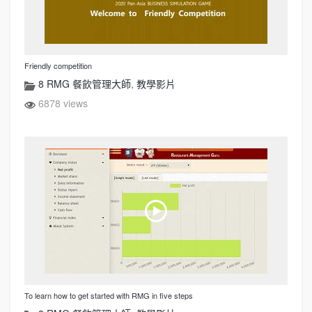
Friendly competition
8 RMG 餐飲管理大師
,
教學影片
6878 views
To learn how to get started with RMG in five steps