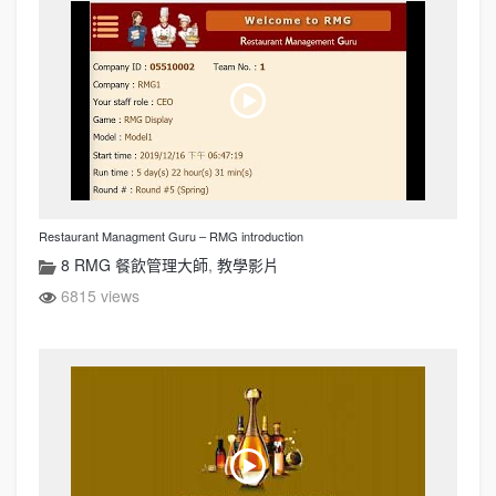
Restaurant Managment Guru – RMG introduction
8 RMG 餐飲管理大師
,
教學影片
6815 views