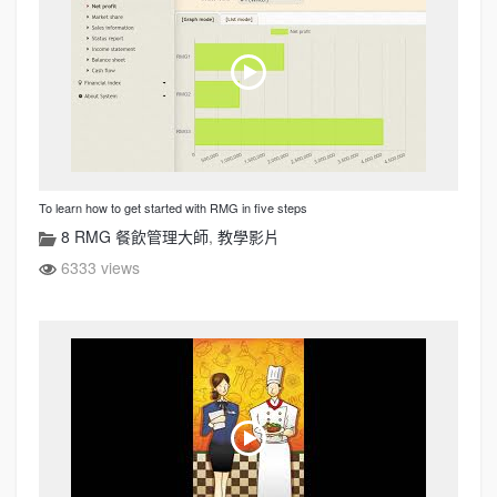
To learn how to get started with RMG in five steps
8 RMG 餐飲管理大師
,
教學影片
6333 views