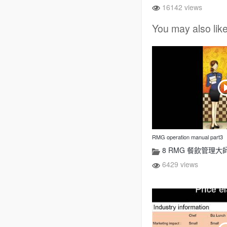
16142 views
You may also lik
RMG operation manual part3
8 RMG 餐飲管理大
6429 views