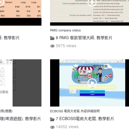
RMG company status
師
,
教學影片
8 RMG 餐飲管理大師
,
教學影片
5875 views
例(簡體)
ECBOSS 電商大老板 內容詳細說明
理(啤酒遊戲)
,
教學影片
7 ECBOSS電商大老闆
,
教學影片
14052 views