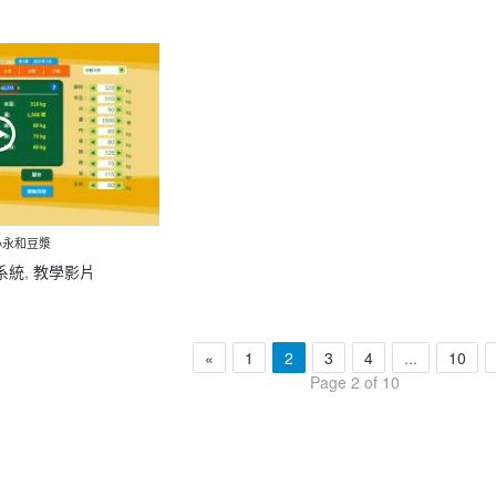
計_小永和豆漿
系統
,
教學影片
«
1
2
3
4
...
10
Page 2 of 10