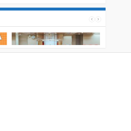
辦：
展現決策智慧與行銷實力 2026全國行銷贏
SRM策略零