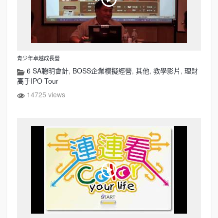
青少年卓越成長營
6 SA聰明會計
,
BOSS企業模擬經營
,
其他
,
教學影片
,
理財
高手IPO Tour
14725 views