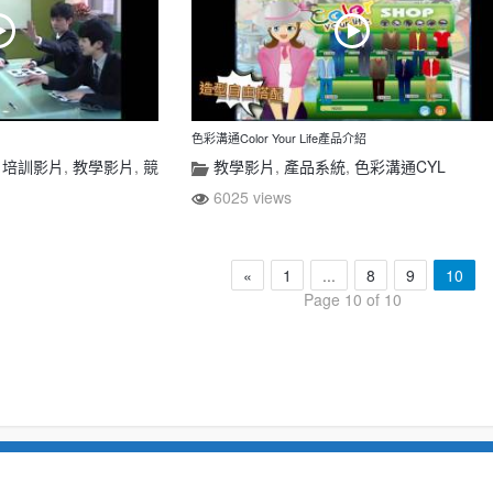
色彩溝通Color Your Life產品介紹
,
培訓影片
,
教學影片
,
競
教學影片
,
產品系統
,
色彩溝通CYL
6025 views
«
1
...
8
9
10
Page 10 of 10