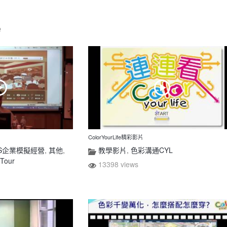
e
ColorYourLife精彩影片
SS企業模擬經營
,
其他
,
教學影片
,
色彩溝通CYL
Tour
13398 views