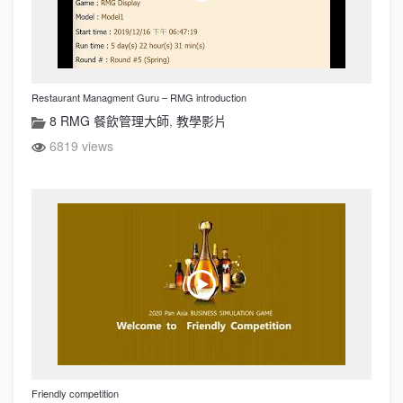
Restaurant Managment Guru – RMG introduction
8 RMG 餐飲管理大師
,
教學影片
6819 views
Friendly competition