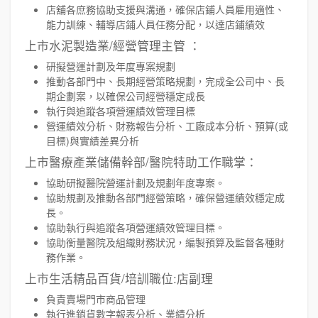
店舖各庶務協助支援與溝通，確保店鋪人員雇用適性、
能力訓練、輔導店鋪人員任務分配，以達店鋪績效
上市水泥製造業/經營管理主管 ：
研擬營運計劃及年度專案規劃
推動各部門中、長期經營策略規劃，完成全公司中、長
期企劃案，以確保公司經營穩定成長
執行與追蹤各項營運績效管理目標
營運績效分析、財務報告分析、工廠成本分析、預算(或
目標)與實績差異分析
上市醫療產業儲備幹部/醫院特助工作職掌：
協助研擬醫院營運計劃及規劃年度專案。
協助規劃及推動各部門經營策略，確保營運績效穩定成
長。
協助執行與追蹤各項營運績效管理目標。
協助衡量醫院及組織財務狀況，編製預算及監督各種財
務作業。
上市生活精品百貨/培訓職位:店副理
負責賣場門市商品管理
執行進銷貨數字報表分析、業績分析