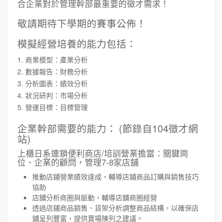
合企業對於管理幹部最重要的徵才需求！
敬請期待下學期的賽事公佈！
模擬經營培養的能力包括：
1. 商業模型：產業分析
2. 數據報告：財務分析
3. 分析圖表：績效分析
4. 狀況研判：市場分析
5. 營運目標：目標管理
企業幹部需要的能力： (節錄自104徵才網
站)
上櫃日系連鎖便利商店/培訓營業擔當：關鍵崗
位、企業的顧問，管理7-8家店舖
推動店鋪營業績效達成，輔導店鋪商品訂購與銷售技巧
協助
店舖分析商圈與脈動，輔導店舖商圈經營
透過店鋪商品銷售、貨架分析調整商品結構，以確保店
鋪呈列豐富，提供賣場陳列之建議。