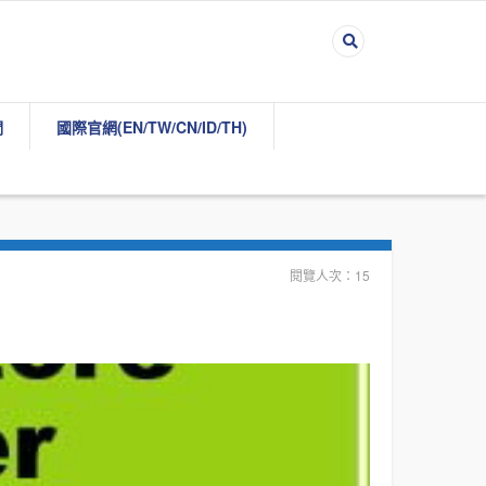
們
國際官網(EN/TW/CN/ID/TH)
閱覽人次：15