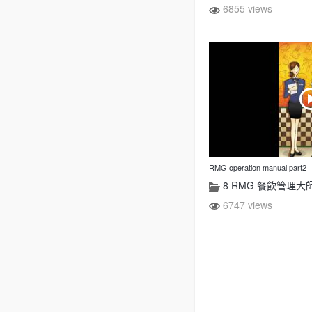
6855 views
RMG operation manual part2
8 RMG 餐飲管理大
6747 views