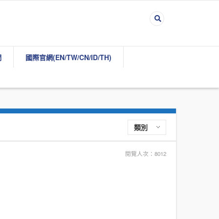
們
國際官網(EN/TW/CN/ID/TH)
類別
閱覽人次：8012