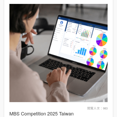
閱覽人次：983
MBS Competition 2025 Taiwan