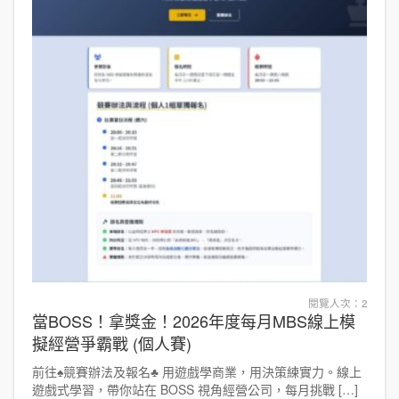
閱覽人次：2
當BOSS！拿獎金！2026年度每月MBS線上模
擬經營爭霸戰 (個人賽)
前往♠競賽辦法及報名♣ 用遊戲學商業，用決策練實力。線上
遊戲式學習，帶你站在 BOSS 視角經營公司，每月挑戰 […]