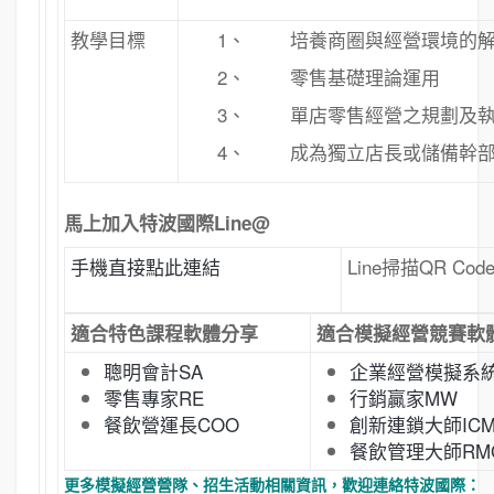
教學目標
1、 培養商圈與經營環境的解
2、 零售基礎理論運用
3、 單店零售經營之規劃及
4、 成為獨立店長或儲備幹部
馬上加入特波國際Line@
手機直接點此連結
Line掃描QR Cod
適合特色課程軟體分享
適合模擬經營競賽軟
聰明會計SA
企業經營模擬系統
零售專家RE
行銷贏家MW
餐飲營運長COO
創新連鎖大師IC
餐飲管理大師RM
更多模擬經營營隊、招生活動相關資訊，歡迎連絡特波國際：