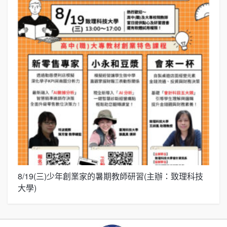
8/19(三)少年創業家的暑期教師研習(主辦：致理科技
展
大學)
圓