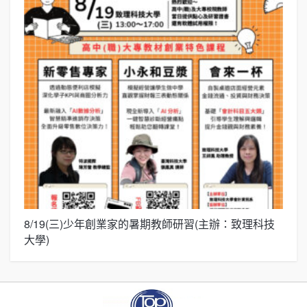
8/19(三)少年創業家的暑期教師研習(主辦：致理科技
展
大學)
圓