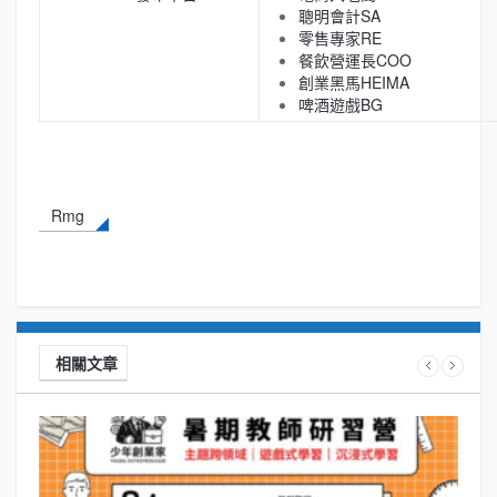
聰明會計SA
零售專家RE
餐飲營運長COO
創業黑馬HEIMA
啤酒遊戲BG
Rmg
相關文章