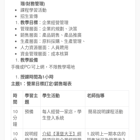
理/財務管理)
課程學習活動
招生宣傳
教學目標
：企業經營管理
管理層面：企業的規劃、決策
銷售層面：產品銷售、產品推廣
生產層面：原料採購、生產管理、
人力資源層面：人員聘用
資金管理層面：成本核算
教學設備
手機或PC/可上網，不限教學場地
授課時間為1小時
主題1：營業目標訂定/銷售報表
時
學習主
學生活動
老師指導
間
題
10
預備
每人經營一家店，學
簡易說明課程活動
分
生登入系統
鐘
10
說明經
介紹【漢堡大王】經
1.說明上一期本店的
分
營漢堡
營項目與企業經營管
銷售狀況及營業收入