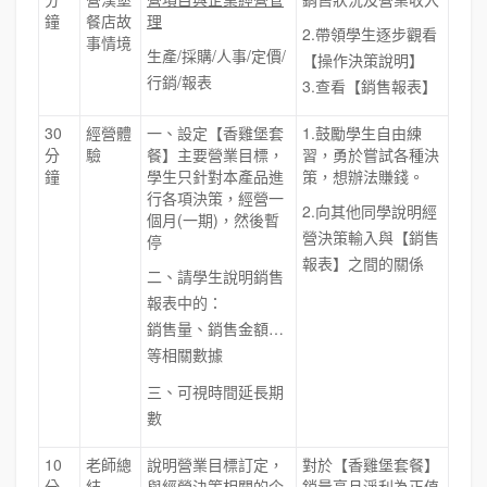
鐘
餐店故
理
2.帶領學生逐步觀看
事情境
生產/採購/人事/定價/
【操作決策說明】
行銷/報表
3.查看【銷售報表】
30
經營體
一、設定【香雞堡套
1.鼓勵學生自由練
分
驗
餐】主要營業目標，
習，勇於嘗試各種決
鐘
學生只針對本產品進
策，想辦法賺錢。
行各項決策，經營一
2.向其他同學說明經
個月(一期)，然後暫
營決策輸入與【銷售
停
報表】之間的關係
二、請學生說明銷售
報表中的：
銷售量、銷售金額…
等相關數據
三、可視時間延長期
數
10
老師總
說明營業目標訂定，
對於【香雞堡套餐】
分
結
與經營決策相關的企
銷量高且淨利為正值