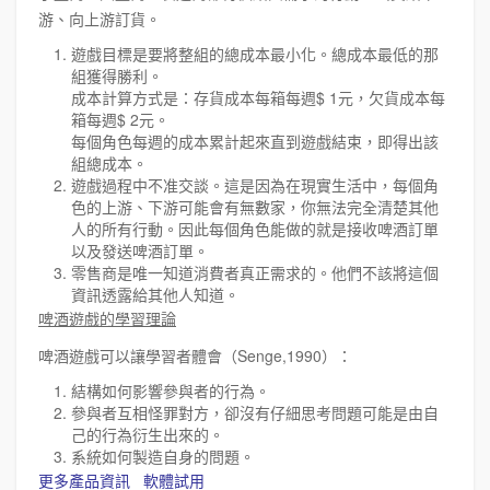
游、向上游訂貨。
遊戲目標是要將整組的總成本最小化。總成本最低的那
組獲得勝利。
成本計算方式是：存貨成本每箱每週$ 1元，欠貨成本每
箱每週$ 2元。
每個角色每週的成本累計起來直到遊戲結束，即得出該
組總成本。
遊戲過程中不准交談。這是因為在現實生活中，每個角
色的上游、下游可能會有無數家，你無法完全清楚其他
人的所有行動。因此每個角色能做的就是接收啤酒訂單
以及發送啤酒訂單。
零售商是唯一知道消費者真正需求的。他們不該將這個
資訊透露給其他人知道。
啤酒遊戲的學習理論
啤酒遊戲可以讓學習者體會（Senge,1990）：
結構如何影響參與者的行為。
參與者互相怪罪對方，卻沒有仔細思考問題可能是由自
己的行為衍生出來的。
系統如何製造自身的問題。
更多產品資訊
軟體試用