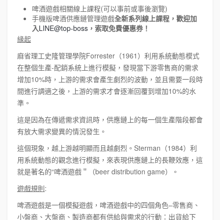
啤酒遊戲相關線上課程(可以事前或事後瀏覽)
手機版啤酒供應鏈管理遊戲
全新系列線上課程，歡迎加
入
LINE@top-boss
，索取免費優惠券！
緣起
麻省理工史隆管理學院Forrester（1961）利用系統動態模式
在整個生產-配銷系統上進行模擬，發現當下游零售商的需求
增加10%時，上游的需求會產生劇烈的波動，並且需要一段時
間進行調適之後，上游的需求才會逐漸回覆到增加10%的水
準。
這是因為在傳遞需求資訊時，供應鏈上的每一個生產階段都會
有放大需求變異的情況發生。
這個現象，越上游越明顯而且越劇烈。Sterman（1984）利
用系統動態的觀念進行模擬，來表現供應鏈上的長鞭效應，這
就是著名的“啤酒遊戲＂（beer distribution game）。
遊戲規則
:
啤酒遊戲是一個模擬遊戲，啤酒遊戲中的四個角色–零售商、
小盤商、大盤商、製造商都有供給與需求的行動：出貨給下