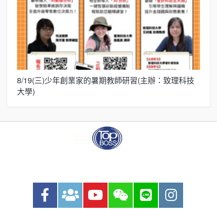
8/19(三)少年創業家的暑期教師研習(主辦：致理科技
展
大學)
圓