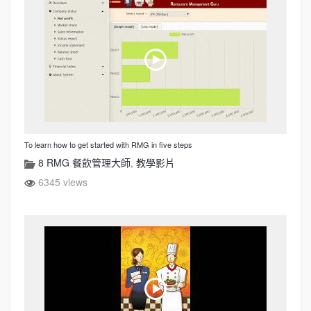
To learn how to get started with RMG in five steps
8 RMG 餐飲管理大師
,
教學影片
6345 views