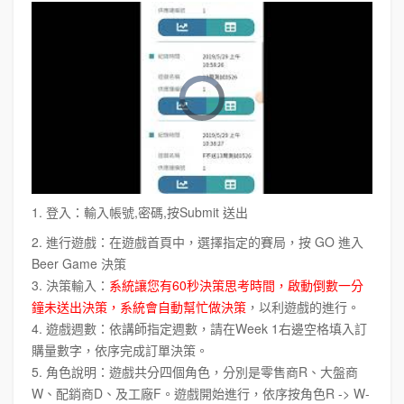
1. 登入：輸入帳號,密碼,按Submit 送出
2. 進行遊戲：在遊戲首頁中，選擇指定的賽局，按 GO 進入
Beer Game 決策
3. 決策輸入：
系統讓您有60秒決策思考時間，啟動倒數一分
鐘未送出決策，系統會自動幫忙做決策
，以利遊戲的進行。
4. 遊戲週數：依講師指定週數，請在Week 1右邊空格填入訂
購量數字，依序完成訂單決策。
5. 角色說明：遊戲共分四個角色，分別是零售商R、大盤商
W、配銷商D、及工廠F。遊戲開始進行，依序按角色R -> W-