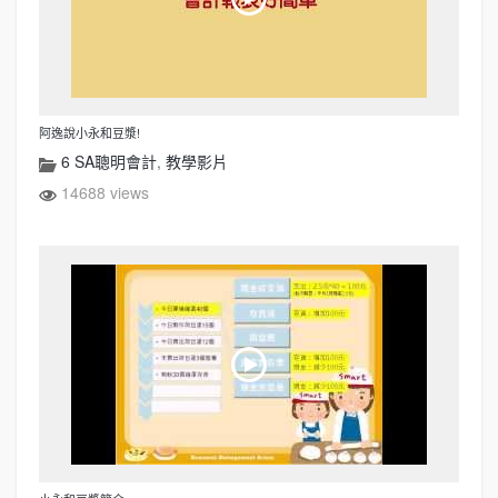
阿逸說小永和豆漿!
6 SA聰明會計
,
教學影片
14688 views