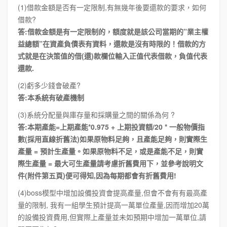
(1)借款金額是否有一定限制,有無幾年後要還款的要求，如何
借款?
答:借款金額是有一定限制的，額度就是該公司當期的”業主權
益總額”在資產負債表有資料，還款是沒有時限的！借款的方
式就是在決策值的借(還)款欄位輸入正值代表借款，負值代表
還款.
(2)虧多少錢會破產?
答:本系統有破產機制
(3)系統分配量與庫存量和採購量之間的關係為何 ?
答:本期產能=上期產能*0.975 + 上期投資額/20 * 一般物價指
數(採用直線折舊法)如果原物料足夠，且產能足夠，則實際生
產量 = 預計生產量。如果原物料不足，或是產能不足，則實
際生產量 = 最大可生產量請考慮折舊費用下，並參考說明文
件(附件第五頁)便可得知,因為每期都會有折舊費用!
(4)boss模型中增加設備投資會提高產量,但會不會有有最高產
量的限制, 我有一組學生預計提高一萬單位產量,因而增加20萬
的設備投資費用,但實際上產量並未如預期中增加一萬單位,請