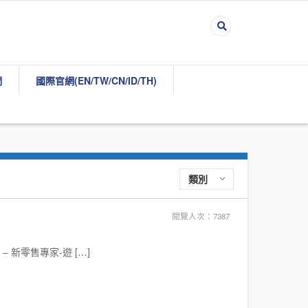
們
國際官網(EN/TW/CN/ID/TH)
類別
閱覽人次：7387
 – 新零售專家-遊 […]