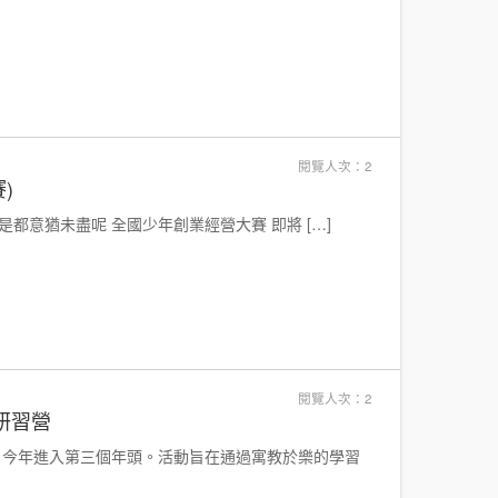
閱覽人次：2
)
不是都意猶未盡呢 全國少年創業經營大賽 即將 […]
閱覽人次：2
研習營
，今年進入第三個年頭。活動旨在通過寓教於樂的學習