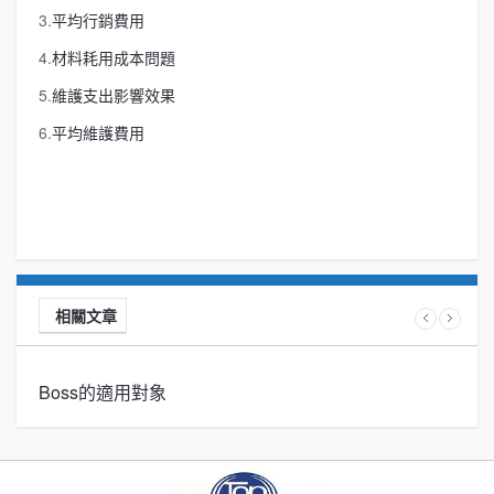
3.
平均行銷費用
4.
材料耗用成本問題
5.
維護支出影響效果
6.
平均維護費用
相關文章
Boss的適用對象
B