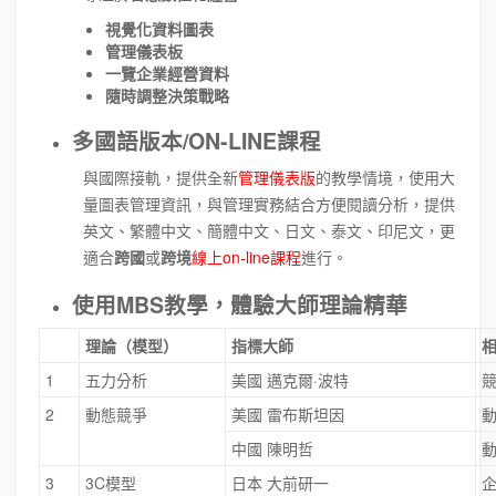
視覺化資料圖表
管理儀表板
一覽企業經營資料
隨時調整決策戰略
多國語版本/ON-LINE課程
與國際接軌，提供全新
管理儀表版
的教學情境，使用大
量圖表管理資訊，與管理實務結合方便閱讀分析，提供
英文、繁體中文、簡體中文、日文、泰文、印尼文，更
適合
跨國
或
跨境
線上on-line課程
進行。
使用MBS教學，體驗大師理論精華
理論（模型）
指標大師
1
五力分析
美國 邁克爾·波特
2
動態競爭
美國 雷布斯坦因
中國 陳明哲
3
3C模型
日本 大前研一