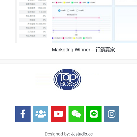
Marketing Winner – 行銷贏家
Designed by:
JJstudio.cc