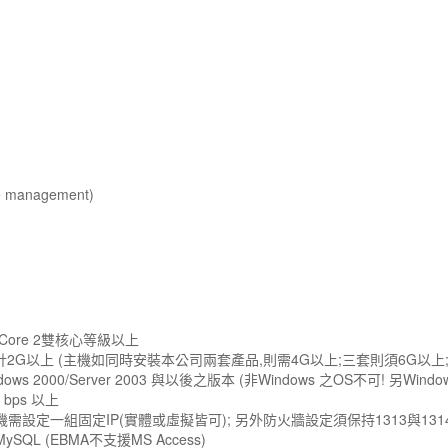
 management)
除
l Core 2雙核心等級以上
合計2G以上 (主機如同時安裝本公司兩套產品,則需4G以上;三套則須6G以上
s 2000/Server 2003 與以後之版本 (非Windows 之OS不可! 另Window
bps 以上
設定一組固定IP(實體或虛擬皆可); 另外防火牆設定須保持1313與1314
QL (EBMA不支援MS Access)