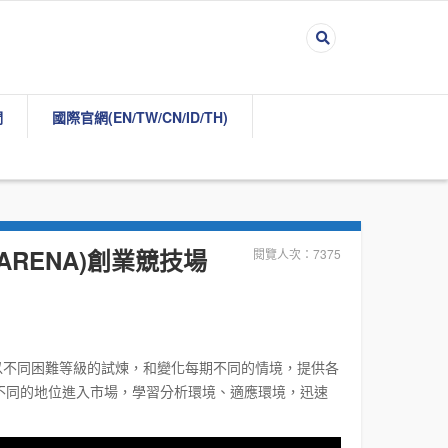
們
國際官網(EN/TW/CN/ID/TH)
T ARENA)創業競技場
閱覽人次：7375
以不同困難等級的試煉，和變化每期不同的情境，提供各
不同的地位進入市場，學習分析環境、適應環境，迅速