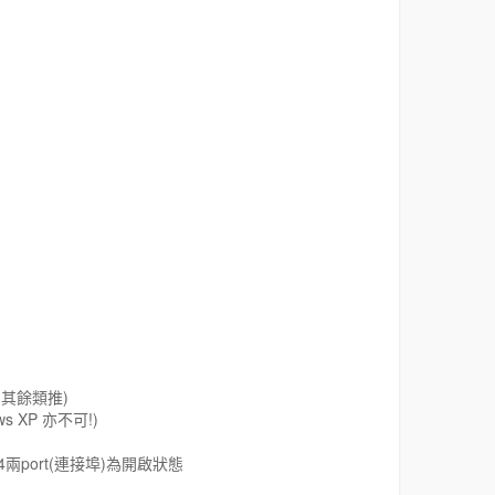
;其餘類推)
s XP 亦不可!)
兩port(連接埠)為開啟狀態