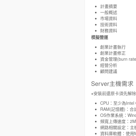
計畫摘要
一般概述
市場資料
技術資料
財務資料
模擬營運
創業計畫執行
創業計畫修正
資金管理(burn rate
經營分析
顧問建議
Server主機需求
※安裝前還原卡須先解
CPU：至少為Inte
RAM(記憶體)：
OS作業系統：Window
頻寬上傳速度：2M 
網路相關設定：主機需
資料庫軟體：使用MyS