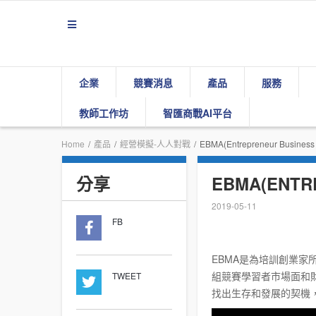
企業
競賽消息
產品
服務
教師工作坊
智匯商戰AI平台
Home
/
產品
/
經營模擬-人人對戰
/
EBMA(Entrepreneur Busin
分享
EBMA(ENTR
2019-05-11
FB
EBMA是為培訓創業
組競賽學習者市場面和
TWEET
找出生存和發展的契機