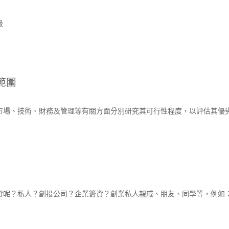
級
範圍
市場、技術、財務及管理等有關方面分別研究其可行性程度，以評估其優
資呢？私人？創投公司？企業籌資？創業私人親戚、朋友、同學等，例如：