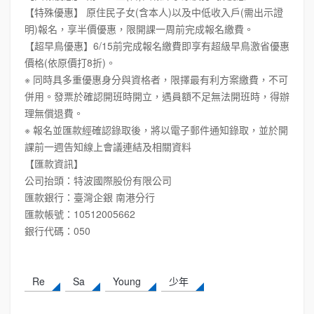
【特殊優惠】 原住民子女(含本人)以及中低收入戶(需出示證
明)報名，享半價優惠，限開課一周前完成報名繳費。
【超早鳥優惠】6/15前完成報名繳費即享有超級早鳥激省優惠
價格(依原價打8折)。
※ 同時具多重優惠身分與資格者，限擇最有利方案繳費，不可
併用。發票於確認開班時開立，遇員額不足無法開班時，得辦
理無償退費。
※ 報名並匯款經確認錄取後，將以電子郵件通知錄取，並於開
課前一週告知線上會議連結及相關資料
【匯款資訊】
公司抬頭：特波國際股份有限公司
匯款銀行：臺灣企銀 南港分行
匯款帳號：10512005662
銀行代碼：050
Re
Sa
Young
少年