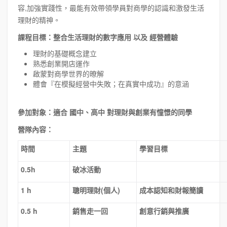
容,加強實踐性，最能有效帶領學員對商學的認識和激發生活
理財的精神。
課程目標：整合生活理財的數字應用 以及 經營體驗
理財的基礎概念建立
熟悉創業開店運作
啟蒙對商學世界的暸解
體會『在模擬經營中失敗；在真實中成功』的意涵
參加對象：適合 國中、高中 對理財與創業有憧憬的同學
營隊內容：
時間
主題
學習目標
0.5h
破冰活動
1 h
聰明理財(個人)
成本認知和財報簡讀
0.5 h
銷售走一回
創意行銷與推廣