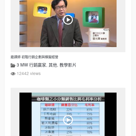
磨課師 初階行銷企劃與模擬經營
3 MW 行銷贏家
,
其他
,
教學影片
12442 views