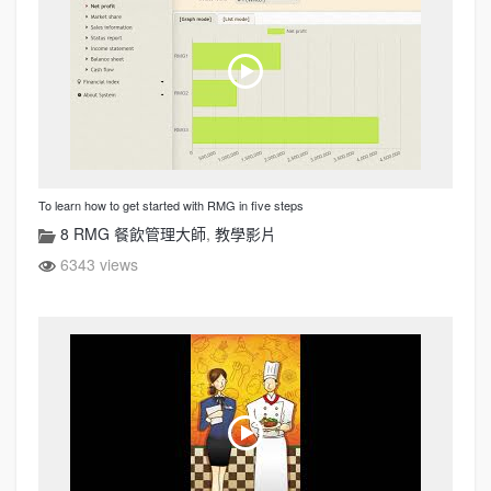
To learn how to get started with RMG in five steps
8 RMG 餐飲管理大師
,
教學影片
6343 views